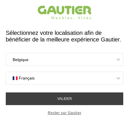
Créateur et fabricant français depuis 65 ans
Gautier
Accueil
Rangements
Chiffonnier 5 tiroirs Symphonie
Chiffonnier 5 tiroirs
Symphonie