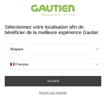
Créateur et fabricant français depuis 65 ans
Gautier
Accueil
Lits
Lit Graphic
Lit Graphic