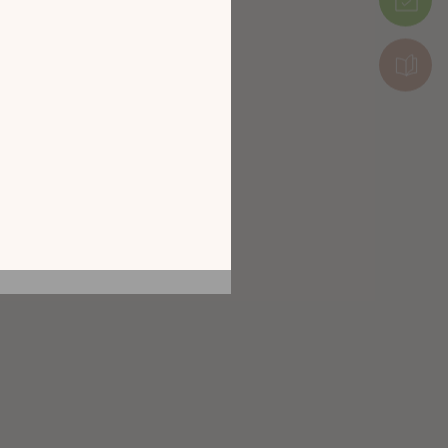
tion en découvrant
Colis 2 : 0 x 0 x 0 cm (2,5kg)
ur l’écran de votre
Colis 3 : 65 x 55 x 100 cm (9kg)
ix !
CATALOGUE 2026