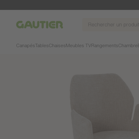
Gautier
Canapés
Tables
Chaises
Meubles TV
Rangements
Chambre