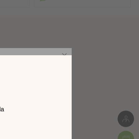
ériaux souples.
uit, sauf s'il s'agit d'une maquette d'exposition.
ble. Toute autre prestation ou indemnité est exclue de la
ble sera proposé.
 100% polyester (PES), Microfibre 100% polyester (PES),
Tissu 100% polyester (PES)
z notre
Non applicable
catalogue
9kg
l 2026 !
L. 57cm * H.47/87cm * P.46/59cm
Colis 1 : 65 x 60 x 49 cm (7kg)