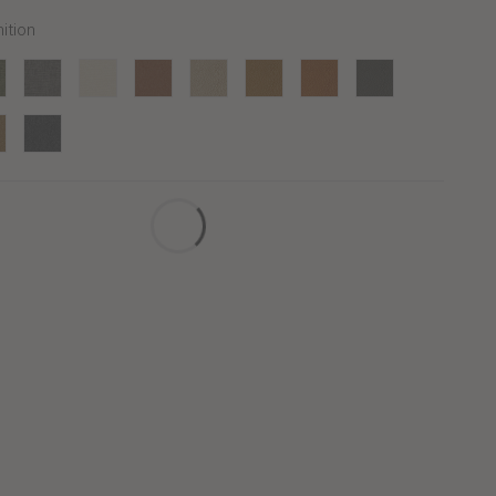
nition
urs Olive
Velours Gris
Tissu Off white
Tissu Cognac
Microfibre Beige
Microfibre Caramel
Microfibre Cognac
Microfibre Gris
Noir
su Caramel
Tissu Gris