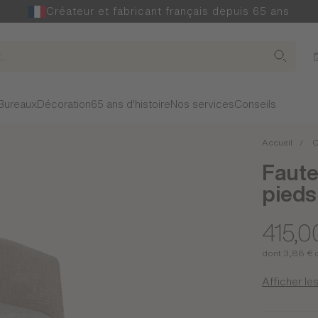
Créateur et fabricant français depuis 65 ans
Bureaux
Décoration
65 ans d'histoire
Nos services
Conseils
Accueil
C
Faute
pieds
415,0
dont 3,88 € 
Afficher les