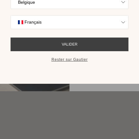
Trouvez l’inspira
des colis
nos collections s
cho
RECEVOIR LE 