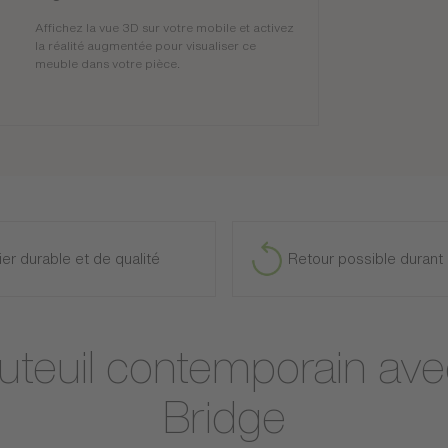
Affichez la vue 3D sur votre mobile et activez
la réalité augmentée pour visualiser ce
meuble dans votre pièce.
ier durable et de qualité
Retour possible durant 
auteuil contemporain ave
Bridge